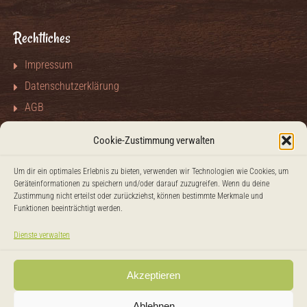
Rechtliches
Impressum
Datenschutzerklärung
AGB
Kontakt
Cookie-Zustimmung verwalten
Um dir ein optimales Erlebnis zu bieten, verwenden wir Technologien wie Cookies, um
Besuchen Sie uns auch auf:
Geräteinformationen zu speichern und/oder darauf zuzugreifen. Wenn du deine
Zustimmung nicht erteilst oder zurückziehst, können bestimmte Merkmale und
Instagram
Facebook
Funktionen beeinträchtigt werden.
Dienste verwalten
Akzeptieren
Ablehnen